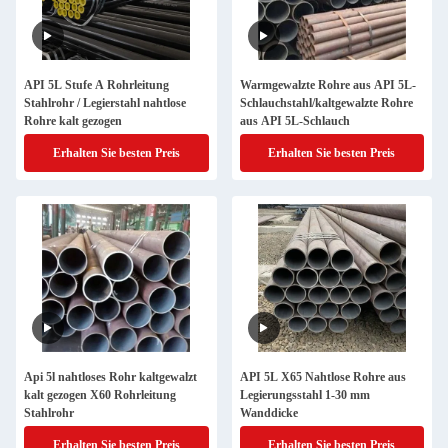
API 5L Stufe A Rohrleitung
Warmgewalzte Rohre aus API 5L-
Stahlrohr / Legierstahl nahtlose
Schlauchstahl/kaltgewalzte Rohre
Rohre kalt gezogen
aus API 5L-Schlauch
Erhalten Sie besten Preis
Erhalten Sie besten Preis
Api 5l nahtloses Rohr kaltgewalzt
API 5L X65 Nahtlose Rohre aus
kalt gezogen X60 Rohrleitung
Legierungsstahl 1-30 mm
Stahlrohr
Wanddicke
Erhalten Sie besten Preis
Erhalten Sie besten Preis