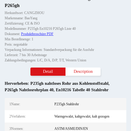
P265gh
Herkunftsort: CANGZHOU
Markenname: BaoYang
Zertifizierung: CE & ISO
Modellnummer: P235gh En10216 P265gh Liste 40
Dokument:
Produktbroschüre PDF
Min Bestellmenge: 1
Preis: negotiable
Verpackung Informationen: Standardverpackung für die Ausfuhr
Lieferzeit: 7 bis 30 Arbeitstage
Zahlungsbedingungen: L/C, D/A, D/P, T/T, Western Union
Detail
Description
Hervorheben:
P235gh nahtloses Rohr aus Kohlenstoffstahl
,
P265gh Nahtlosrohrplan 40
,
En10216 Tabelle 40 Stahlrohr
1Name:
P235gh Stahlrohr
2Verfahren:
Warmgewalzt, kaltgewalzt, kalt gezogen
3Normen:
ASTM/ASME/DIN/EN