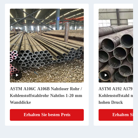
ASTM A106C A106B Nahtloser Rohr /
ASTM A192 A179 A1
Kohlenstoffstahlrohr Nahtlos 1-20 mm
Kohlenstoffstahl nah
Wanddicke
hohen Druck
Erhalten Sie besten Preis
Erhalten Sie 