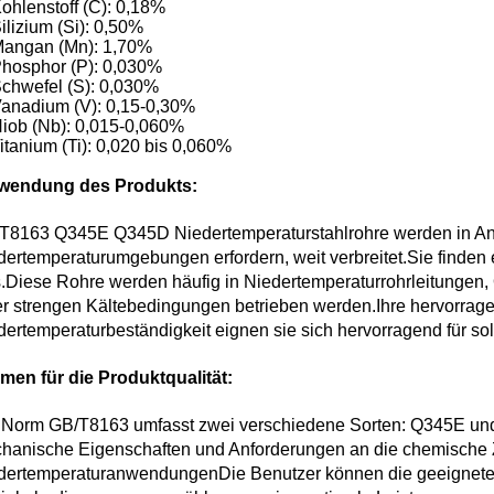
ohlenstoff (C): 0,18%
ilizium (Si): 0,50%
angan (Mn): 1,70%
hosphor (P): 0,030%
chwefel (S): 0,030%
anadium (V): 0,15-0,30%
iob (Nb): 0,015-0,060%
itanium (Ti): 0,020 bis 0,060%
wendung des Produkts:
T8163 Q345E Q345D Niedertemperaturstahlrohre werden in Anw
dertemperaturumgebungen erfordern, weit verbreitet.Sie finden 
.Diese Rohre werden häufig in Niedertemperaturrohrleitungen, 
er strengen Kältebedingungen betrieben werden.Ihre hervorrage
dertemperaturbeständigkeit eignen sie sich hervorragend für 
men für die Produktqualität:
 Norm GB/T8163 umfasst zwei verschiedene Sorten: Q345E und
hanische Eigenschaften und Anforderungen an die chemische 
dertemperaturanwendungenDie Benutzer können die geeignete 