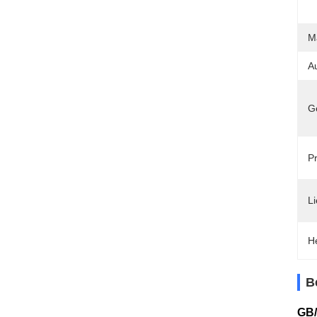
Ma
A
G
Pr
Li
H
B
GB/