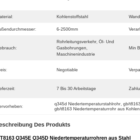
terial:
Kohlenstoffstahl
Wand
ußendurchmesser:
6-2500mm
Verar
Rohrleitungsverkehr, Öl- Und 
ebrauch:
Gasbohrungen, 
Min B
Maschinenindustrie
eis:
Negotiable
Verpa
eferzeit:
7 Bis 30 Arbeitstage
Zahl
q345d Niedertemperaturstahlrohr
, 
gb/t816
ervorheben:
gb/t8163 Niedertemperaturrohr aus Kohlens
eschreibung Des Produkts
T8163 Q345E Q345D Niedertemperaturrohren aus Stahl