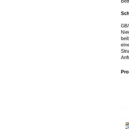
Bet
Sch
GB/
Nie
bei
ein
Str
Anf
Pro