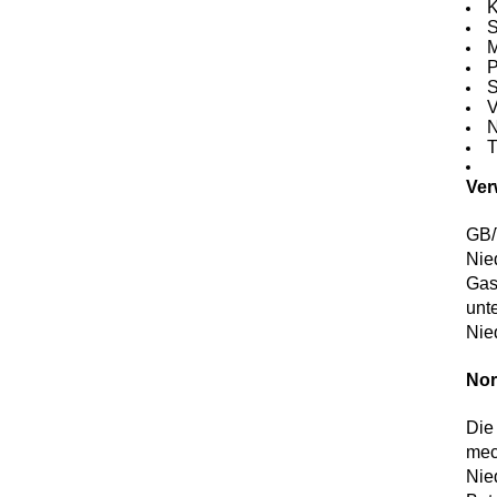
K
S
M
P
S
V
N
T
Ver
GB/
Nie
Gas
unt
Nie
Nor
Die
mec
Nie