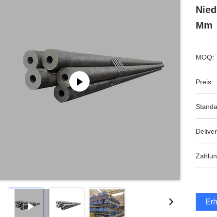
Nied
Mm
MOQ:
Preis:
Standa
Deliver
Zahlun
Erh