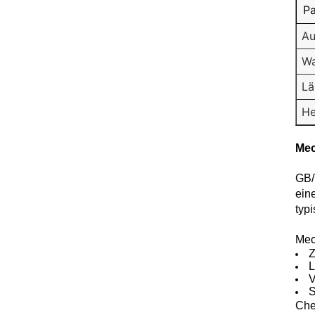
P
Au
Wa
Lä
He
Mec
GB/
ein
typ
Mec
Z
L
V
S
Che