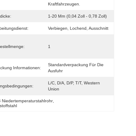
Kraftfahrzeugen.
dicke:
1-20 Mm (0,04 Zoll - 0,78 Zoll)
beitungsdienst:
Verbiegen, Lochend, Ausschnitt
estellmenge:
1
Standardverpackung Für Die 
ckung Informationen:
Ausfuhr
L/C, D/A, D/P, T/T, Western 
ungsbedingungen:
Union
3 Niedertemperaturstahlrohr
, 
toffstahl