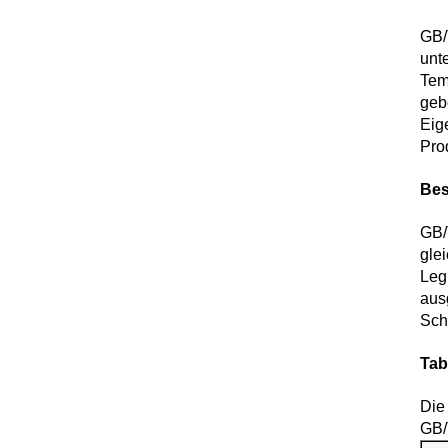
GB/
unt
Tem
geb
Eig
Pro
Bes
GB/
gle
Leg
aus
Sch
Tab
Die
GB/