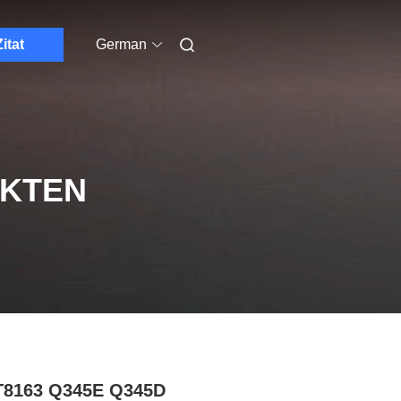
Zitat
German
UKTEN
T8163 Q345E Q345D