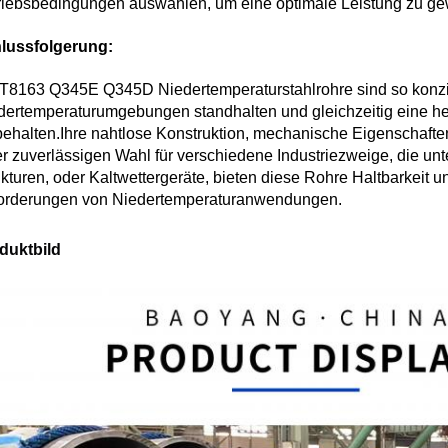
riebsbedingungen auswählen, um eine optimale Leistung zu gew
lussfolgerung:
T8163 Q345E Q345D Niedertemperaturstahlrohre sind so konzip
dertemperaturumgebungen standhalten und gleichzeitig eine he
behalten.Ihre nahtlose Konstruktion, mechanische Eigenscha
er zuverlässigen Wahl für verschiedene Industriezweige, die un
ukturen, oder Kaltwettergeräte, bieten diese Rohre Haltbarkeit u
orderungen von Niedertemperaturanwendungen.
duktbild