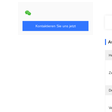
Kontaktieren Sie uns jetzt
A
He
Ze
D
V