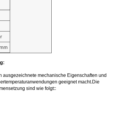
r
0 mm
g:
n ausgezeichnete mechanische Eigenschaften und
dertemperaturanwendungen geeignet macht.Die
nsetzung sind wie folgt::