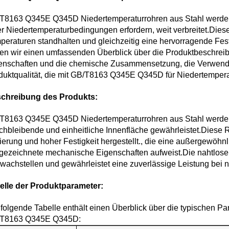
T8163 Q345E Q345D Niedertemperaturrohren aus Stahl werden i
er Niedertemperaturbedingungen erfordern, weit verbreitet.Diese 
peraturen standhalten und gleichzeitig eine hervorragende Fest
en wir einen umfassenden Überblick über die Produktbeschreib
enschaften und die chemische Zusammensetzung, die Verwendu
duktqualität, die mit GB/T8163 Q345E Q345D für Niedertempera
chreibung des Produkts:
T8163 Q345E Q345D Niedertemperaturrohren aus Stahl werden m
ichbleibende und einheitliche Innenfläche gewährleistet.Diese R
ierung und hoher Festigkeit hergestellt., die eine außergewöhn
gezeichnete mechanische Eigenschaften aufweist.Die nahtlose K
wachstellen und gewährleistet eine zuverlässige Leistung bei 
elle der Produktparameter:
 folgende Tabelle enthält einen Überblick über die typischen P
T8163 Q345E Q345D: