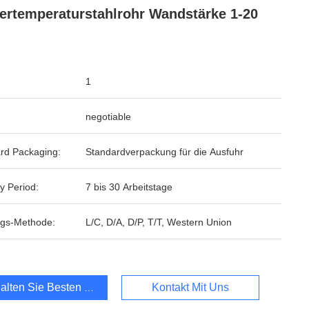
ertemperaturstahlrohr Wandstärke 1-20
1
negotiable
rd Packaging:
Standardverpackung für die Ausfuhr
y Period:
7 bis 30 Arbeitstage
gs-Methode:
L/C, D/A, D/P, T/T, Western Union
alten Sie Besten Preis
Kontakt Mit Uns