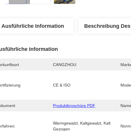
Ausführliche Information
Beschreibung Des
usführliche Information
rkunftsort
CANGZHOU
Mark
rtifizierung
CE & ISO
Mode
okument
Produktbroschüre PDF
Name
Warmgewalzt, Kaltgewalzt, Kalt 
erfahren:
Norm
Gezogen