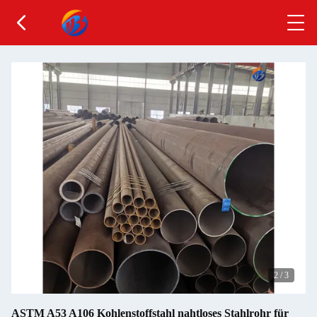
2
/
3
ASTM A53 A106 Kohlenstoffstahl nahtloses Stahlrohr für