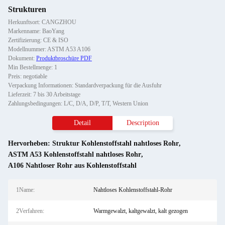
Strukturen
Herkunftsort: CANGZHOU
Markenname: BaoYang
Zertifizierung: CE & ISO
Modellnummer: ASTM A53 A106
Dokument:
Produktbroschüre PDF
Min Bestellmenge: 1
Preis: negotiable
Verpackung Informationen: Standardverpackung für die Ausfuhr
Lieferzeit: 7 bis 30 Arbeitstage
Zahlungsbedingungen: L/C, D/A, D/P, T/T, Western Union
Detail
Description
Hervorheben:
Struktur Kohlenstoffstahl nahtloses Rohr
,
ASTM A53 Kohlenstoffstahl nahtloses Rohr
,
A106 Nahtloser Rohr aus Kohlenstoffstahl
1Name:
Nahtloses Kohlenstoffstahl-Rohr
2Verfahren:
Warmgewalzt, kaltgewalzt, kalt gezogen