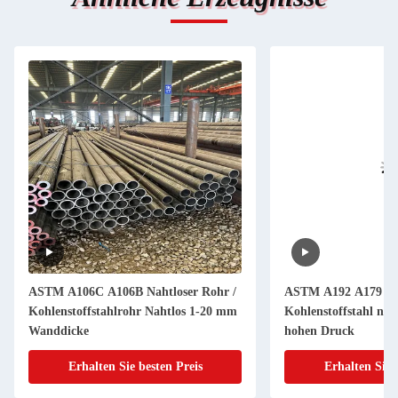
ASTM A106C A106B Nahtloser Rohr /
ASTM A192 A179 A1
Kohlenstoffstahlrohr Nahtlos 1-20 mm
Kohlenstoffstahl nah
Wanddicke
hohen Druck
Erhalten Sie besten Preis
Erhalten Sie 