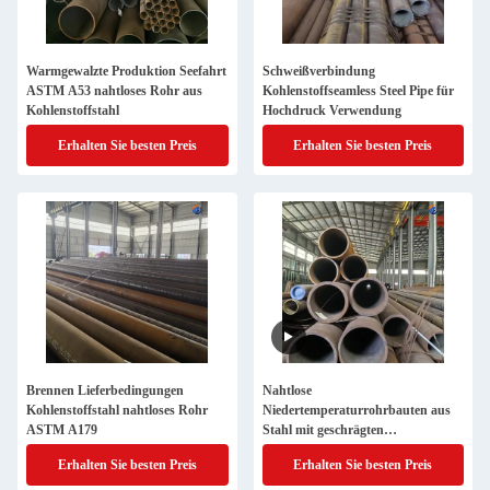
Warmgewalzte Produktion Seefahrt
Schweißverbindung
ASTM A53 nahtloses Rohr aus
Kohlenstoffseamless Steel Pipe für
Kohlenstoffstahl
Hochdruck Verwendung
Erhalten Sie besten Preis
Erhalten Sie besten Preis
Brennen Lieferbedingungen
Nahtlose
Kohlenstoffstahl nahtloses Rohr
Niedertemperaturrohrbauten aus
ASTM A179
Stahl mit geschrägten
Gewindekopplungen
Erhalten Sie besten Preis
Erhalten Sie besten Preis