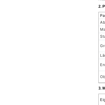
2. 
Pa
Ab
Ma
St
Gr
Lä
En
Ob
3. 
Ei