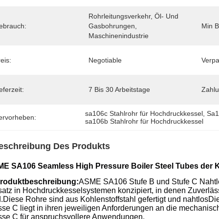
Rohrleitungsverkehr, Öl- Und 
ebrauch:
Gasbohrungen, 
Min B
Maschinenindustrie
eis:
Negotiable
Verpa
eferzeit:
7 Bis 30 Arbeitstage
Zahl
sa106c Stahlrohr für Hochdruckkessel
, 
Sa1
ervorheben:
sa106b Stahlrohr für Hochdruckkessel
eschreibung Des Produkts
E SA106 Seamless High Pressure Boiler Steel Tubes der 
Produktbeschreibung:
ASME SA106 Stufe B und Stufe C Nahtlos
satz in Hochdruckkesselsystemen konzipiert, in denen Zuverläs
d.Diese Rohre sind aus Kohlenstoffstahl gefertigt und nahtlosD
sse C liegt in ihren jeweiligen Anforderungen an die mechanisc
sse C für anspruchsvollere Anwendungen.