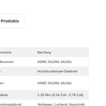
 Produkts
enname
BaoYang
llnummer
ASME SA106b SA106c
:
Hochdruckkessel-Stahlrohr
en:
ASME SA106b SA106c
dicke:
1-20 Mm (0,04 Zoll - 0,78 Zoll)
beitungsdienst:
Verbiegen, Lochend, Ausschnitt