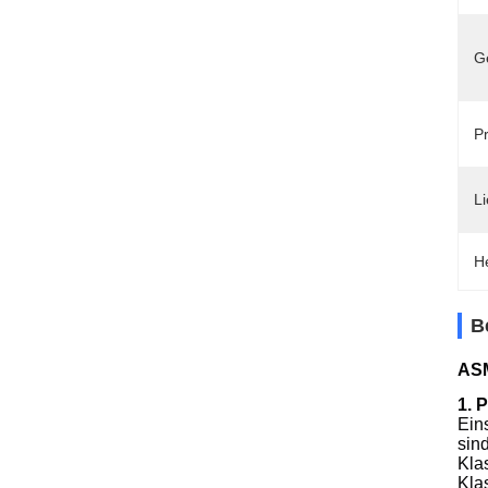
G
Pr
Li
H
B
ASM
1. 
Ein
sin
Kla
Kla