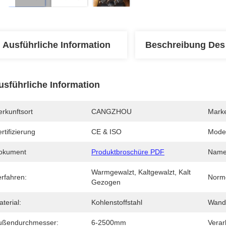
Ausführliche Information
Beschreibung Des
usführliche Information
rkunftsort
CANGZHOU
Mark
rtifizierung
CE & ISO
Mode
okument
Produktbroschüre PDF
Name
Warmgewalzt, Kaltgewalzt, Kalt 
erfahren:
Norm
Gezogen
terial:
Kohlenstoffstahl
Wand
ußendurchmesser:
6-2500mm
Verar