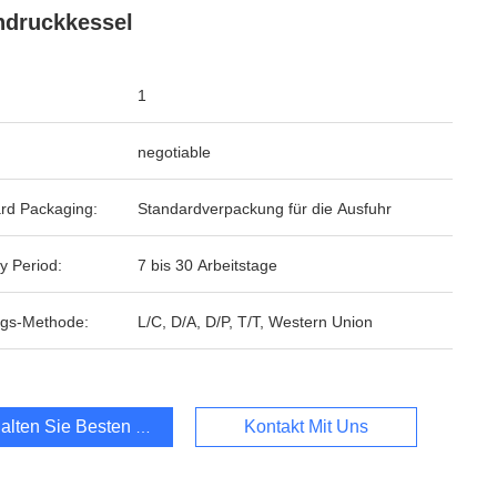
druckkessel
1
negotiable
rd Packaging:
Standardverpackung für die Ausfuhr
y Period:
7 bis 30 Arbeitstage
gs-Methode:
L/C, D/A, D/P, T/T, Western Union
alten Sie Besten Preis
Kontakt Mit Uns