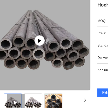
Hoch
MOQ:
Preis:
Standa
Deliver
Zahlun
Erh