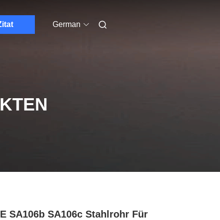
Zitat
German
UKTEN
 SA106b SA106c Stahlrohr Für