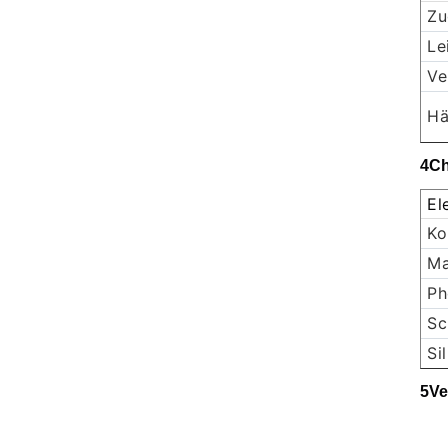
Zu
Le
Ve
Hä
4Ch
El
Ko
Ma
Ph
Sc
Si
5Ve