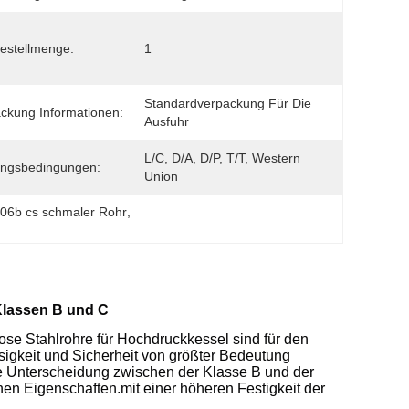
estellmenge:
1
Standardverpackung Für Die 
ckung Informationen:
Ausfuhr
L/C, D/A, D/P, T/T, Western 
ungsbedingungen:
Union
06b cs schmaler Rohr
, 
Klassen B und C
e Stahlrohre für Hochdruckkessel sind für den
sigkeit und Sicherheit von größter Bedeutung
ie Unterscheidung zwischen der Klasse B und der
hen Eigenschaften.mit einer höheren Festigkeit der