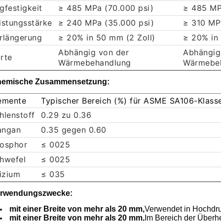
gfestigkeit
≥ 485 MPa (70.000 psi)
≥ 485 MP
istungsstärke
≥ 240 MPa (35.000 psi)
≥ 310 MP
rlängerung
≥ 20% in 50 mm (2 Zoll)
≥ 20% in 
Abhängig von der
Abhängig
rte
Wärmebehandlung
Wärmebe
emische Zusammensetzung:
emente
Typischer Bereich (%) für ASME SA106-Klass
hlenstoff
0.29 zu 0.36
ngan
0.35 gegen 0.60
osphor
≤ 0025
hwefel
≤ 0025
lizium
≤ 035
rwendungszwecke:
mit einer Breite von mehr als 20 mm,
Verwendet in Hochdr
mit einer Breite von mehr als 20 mm,
Im Bereich der Überh