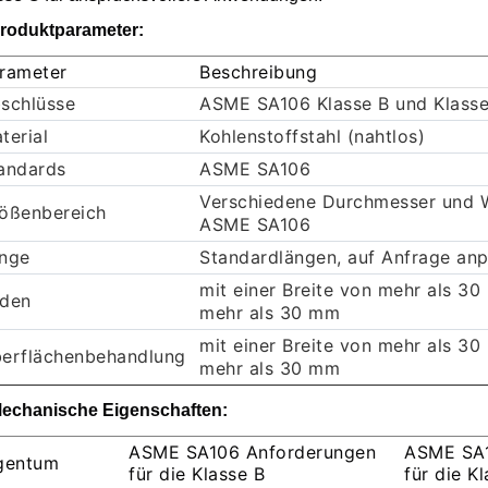
Produktparameter:
rameter
Beschreibung
schlüsse
ASME SA106 Klasse B und Klass
terial
Kohlenstoffstahl (nahtlos)
andards
ASME SA106
Verschiedene Durchmesser und
ößenbereich
ASME SA106
nge
Standardlängen, auf Anfrage an
mit einer Breite von mehr als 30
den
mehr als 30 mm
mit einer Breite von mehr als 30
erflächenbehandlung
mehr als 30 mm
Mechanische Eigenschaften:
ASME SA106 Anforderungen
ASME SA1
gentum
für die Klasse B
für die K