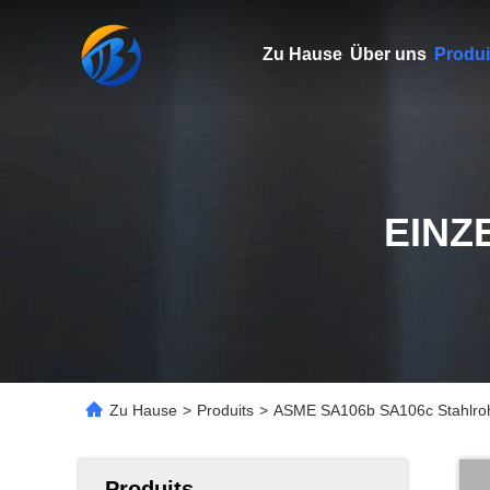
Zu Hause
Über uns
Produi
EINZ
Zu Hause
>
Produits
>
ASME SA106b SA106c Stahlroh
Produits