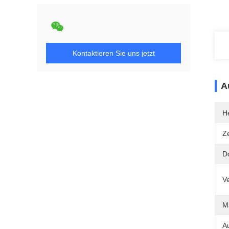
Kontaktieren Sie uns jetzt
A
He
Ze
D
V
Ma
A