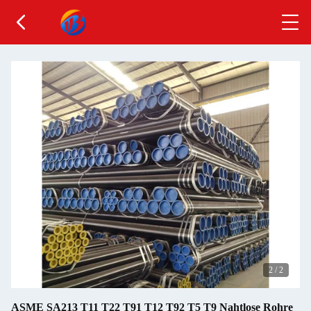
2
/
2
ASME SA213 T11 T22 T91 T12 T92 T5 T9 Nahtlose Rohre