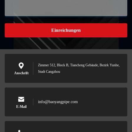
Einreichungen
Zimmer 512, Block B, Tiancheng Gebäude, Bezirk Yunhe,
Stadt Cangzhou
Anschrift
info@baoyangpipe.com
E-Mail