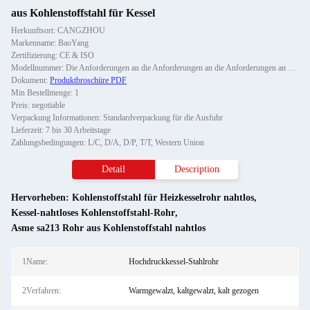
aus Kohlenstoffstahl für Kessel
Herkunftsort: CANGZHOU
Markenname: BaoYang
Zertifizierung: CE & ISO
Modellnummer: Die Anforderungen an die Anforderungen an die Anforderungen an die Anforderungen an die Anforderunge
Dokument:
Produktbroschüre PDF
Min Bestellmenge: 1
Preis: negotiable
Verpackung Informationen: Standardverpackung für die Ausfuhr
Lieferzeit: 7 bis 30 Arbeitstage
Zahlungsbedingungen: L/C, D/A, D/P, T/T, Western Union
Detail
Description
Hervorheben:
Kohlenstoffstahl für Heizkesselrohr nahtlos
,
Kessel-nahtloses Kohlenstoffstahl-Rohr
,
Asme sa213 Rohr aus Kohlenstoffstahl nahtlos
1Name:
Hochdruckkessel-Stahlrohr
2Verfahren:
Warmgewalzt, kaltgewalzt, kalt gezogen