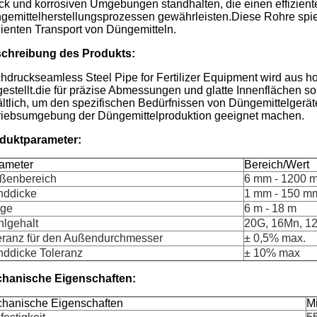
ck und korrosiven Umgebungen standhalten, die einen effizient
gemittelherstellungsprozessen gewährleisten.Diese Rohre spie
izienten Transport von Düngemitteln.
chreibung des Produkts:
hdruckseamless Steel Pipe for Fertilizer Equipment wird aus ho
gestellt.die für präzise Abmessungen und glatte Innenflächen s
ältlich, um den spezifischen Bedürfnissen von Düngemittelgeräte
riebsumgebung der Düngemittelproduktion geeignet machen.
duktparameter:
ameter
Bereich/Wert
ßenbereich
6 mm - 1200 
ddicke
1 mm - 150 m
ge
6 m - 18 m
hlgehalt
20G, 16Mn, 1
eranz für den Außendurchmesser
± 0,5% max.
ddicke Toleranz
± 10% max
hanische Eigenschaften:
hanische Eigenschaften
M