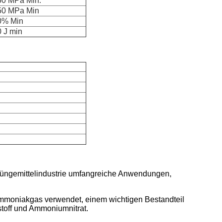
50 MPa Min.
50 MPa Min
0% Min
 J min
 Düngemittelindustrie umfangreiche Anwendungen,
mmoniakgas verwendet, einem wichtigen Bestandteil
stoff und Ammoniumnitrat.