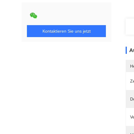
Kontaktieren Sie uns jetzt
A
He
Ze
D
V