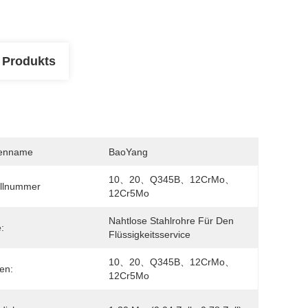
 Produkts
enname
BaoYang
10、20、Q345B、12CrMo、
llnummer
12Cr5Mo
Nahtlose Stahlrohre Für Den 
:
Flüssigkeitsservice
10、20、Q345B、12CrMo、
en:
12Cr5Mo