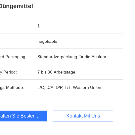
Düngemittel
1
negotiable
rd Packaging:
Standardverpackung für die Ausfuhr
y Period:
7 bis 30 Arbeitstage
gs-Methode:
L/C, D/A, D/P, T/T, Western Union
alten Sie Besten Preis
Kontakt Mit Uns