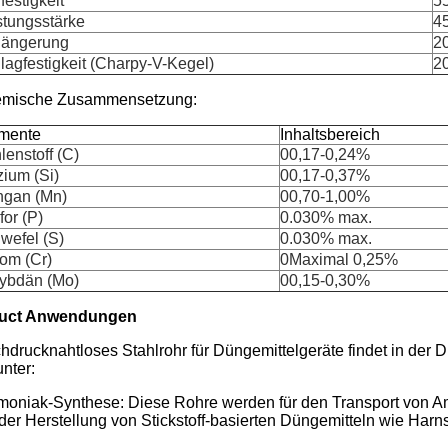
festigkeit
5
stungsstärke
4
längerung
2
lagfestigkeit (Charpy-V-Kegel)
20
mische Zusammensetzung:
mente
Inhaltsbereich
lenstoff (C)
00,17-0,24%
zium (Si)
00,17-0,37%
gan (Mn)
00,70-1,00%
for (P)
0.030% max.
wefel (S)
0.030% max.
om (Cr)
0Maximal 0,25%
ybdän (Mo)
00,15-0,30%
uct Anwendungen
hdrucknahtloses Stahlrohr für Düngemittelgeräte findet in der
nter:
oniak-Synthese: Diese Rohre werden für den Transport von A
 der Herstellung von Stickstoff-basierten Düngemitteln wie Harn