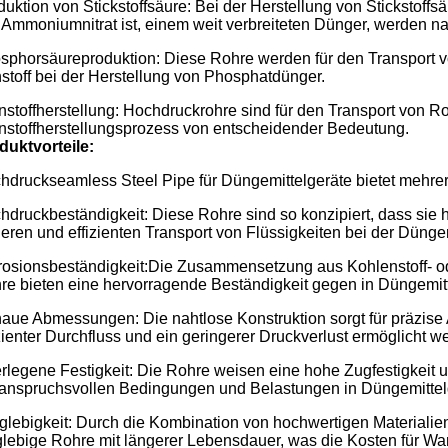
uktion von Stickstoffsäure: Bei der Herstellung von Stickstoffsä
 Ammoniumnitrat ist, einem weit verbreiteten Dünger, werden n
sphorsäureproduktion: Diese Rohre werden für den Transport 
stoff bei der Herstellung von Phosphatdünger.
nstoffherstellung: Hochdruckrohre sind für den Transport von 
nstoffherstellungsprozess von entscheidender Bedeutung.
duktvorteile:
hdruckseamless Steel Pipe für Düngemittelgeräte bietet mehrere
hdruckbeständigkeit: Diese Rohre sind so konzipiert, dass si
heren und effizienten Transport von Flüssigkeiten bei der Dünge
rosionsbeständigkeit:Die Zusammensetzung aus Kohlenstoff- od
re bieten eine hervorragende Beständigkeit gegen in Düngemit
aue Abmessungen: Die nahtlose Konstruktion sorgt für präzise
izienter Durchfluss und ein geringerer Druckverlust ermöglicht w
rlegene Festigkeit: Die Rohre weisen eine hohe Zugfestigkeit un
 anspruchsvollen Bedingungen und Belastungen in Düngemittel
glebigkeit: Durch die Kombination von hochwertigen Materialie
glebige Rohre mit längerer Lebensdauer, was die Kosten für War