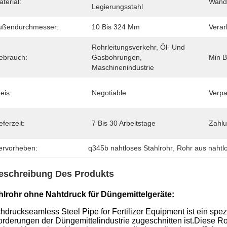
terial:
Wand
Legierungsstahl
ußendurchmesser:
10 Bis 324 Mm
Verar
Rohrleitungsverkehr, Öl- Und 
ebrauch:
Gasbohrungen, 
Min B
Maschinenindustrie
eis:
Negotiable
Verpa
eferzeit:
7 Bis 30 Arbeitstage
Zahl
ervorheben:
q345b nahtloses Stahlrohr
, 
Rohr aus nahtl
eschreibung Des Produkts
hlrohr ohne Nahtdruck für Düngemittelgeräte:
hdruckseamless Steel Pipe for Fertilizer Equipment ist ein spez
orderungen der Düngemittelindustrie zugeschnitten ist.Diese Roh