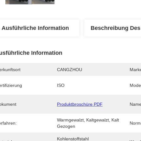
Ausführliche Information
Beschreibung Des
usführliche Information
rkunftsort
CANGZHOU
Mark
rtifizierung
ISO
Mode
okument
Produktbroschüre PDF
Name
Warmgewalzt, Kaltgewalzt, Kalt 
erfahren:
Norm
Gezogen
Kohlenstoffstahl 