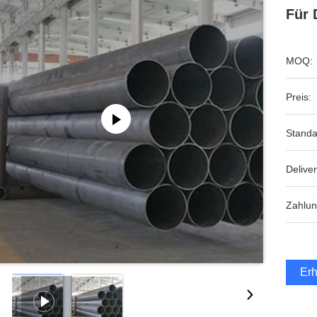
Für 
MOQ:
Preis:
Standa
Deliver
Zahlun
Erh