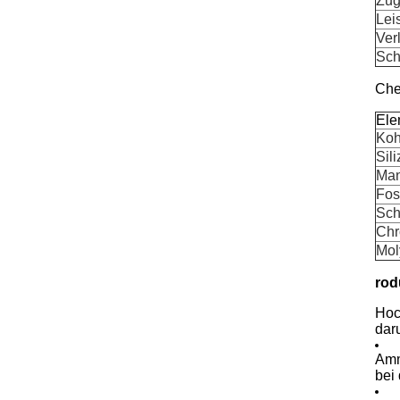
Zug
Lei
Ver
Sch
Che
Ele
Koh
Sili
Man
Fos
Sch
Chr
Mol
rod
Hoc
daru
Amm
bei