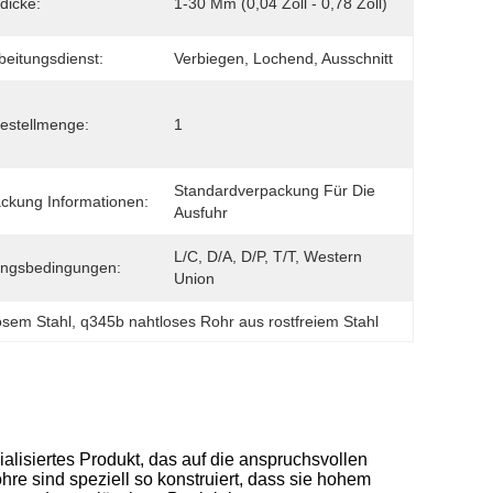
dicke:
1-30 Mm (0,04 Zoll - 0,78 Zoll)
beitungsdienst:
Verbiegen, Lochend, Ausschnitt
estellmenge:
1
Standardverpackung Für Die 
ckung Informationen:
Ausfuhr
L/C, D/A, D/P, T/T, Western 
ungsbedingungen:
Union
osem Stahl
, 
q345b nahtloses Rohr aus rostfreiem Stahl
ialisiertes Produkt, das auf die anspruchsvollen
re sind speziell so konstruiert, dass sie hohem