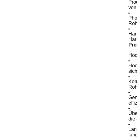
Prod
von
Pho
Roh
Har
Har
Pro
Hoc
Hoc
sic
Kor
Roh
Gen
eff
Übe
die
Lan
lan