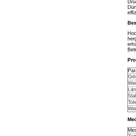
Dru
Dün
eff
Bes
Hoc
her
erh
Bet
Pro
Par
Grö
Wan
Län
Sta
Tol
Wan
Mec
Mec