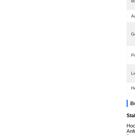
Ma
A
G
Pr
Li
H
B
Sta
Hoc
Anf