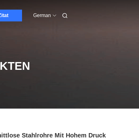
Zitat
German
UKTEN
ittlose Stahlrohre Mit Hohem Druck