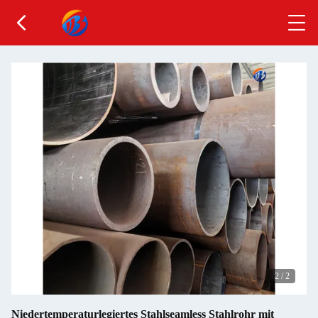
2
/
2
Niedertemperaturlegiertes Stahlseamless Stahlrohr mit