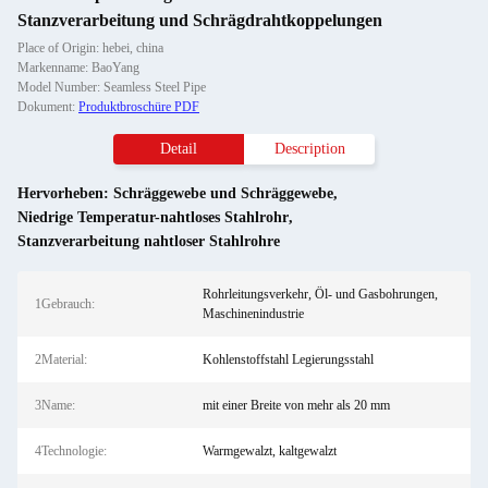
Stanzverarbeitung und Schrägdrahtkoppelungen
Place of Origin: hebei, china
Markenname: BaoYang
Model Number: Seamless Steel Pipe
Dokument:
Produktbroschüre PDF
Detail
Description
Hervorheben:
Schräggewebe und Schräggewebe
,
Niedrige Temperatur-nahtloses Stahlrohr
,
Stanzverarbeitung nahtloser Stahlrohre
Rohrleitungsverkehr, Öl- und Gasbohrungen,
1Gebrauch:
Maschinenindustrie
2Material:
Kohlenstoffstahl Legierungsstahl
3Name:
mit einer Breite von mehr als 20 mm
4Technologie:
Warmgewalzt, kaltgewalzt